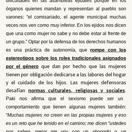
dificultades en las asambleas ejidales porque en los
órganos quienes mandan y representan al pueblo son
varones: “
e
l comisariado, el agente municipal muchas
veces nos ven como muy inferior. En los ejidos nos dicen
que una como mujer no sabe y no debe estar al frente de
un grupo.
” O
ptar por la defensa de los derechos humanos
es una práctica de autonomía, que
rompe con l
os
estereotipos sobre los roles tradicionales asignados
que dan por hecho que las mujeres
por el género
tienen por obligación dedicarse a las labores del hogar
y el cuidado de los hijos. Las mujeres defensoras
desafían
normas culturales, religiosas y sociales
.
Paki nos afirma que el sexismo puede ser un
comportamiento que tienen algunas mujeres también:
“
Muchas mujeres no creen en las propias mujeres y eso
es un reto que he tenido en el camino; me dicen “ustedes
nos saben, mejor me voy con un abogado o un