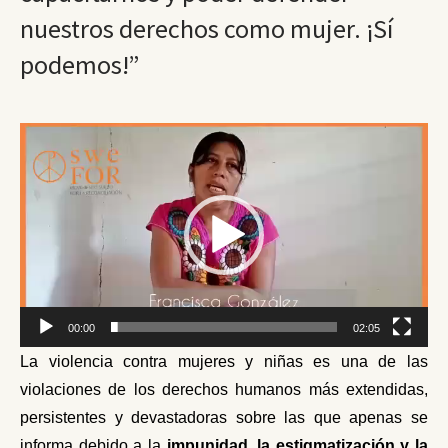
nuestros derechos como mujer. ¡Sí
podemos!”
Reproductor
de
vídeo
00:00
02:05
La violencia contra mujeres y niñas es una de las
violaciones de los derechos humanos más extendidas,
persistentes y devastadoras sobre las que apenas se
informa
debido a la
impunidad, la estigmatización y la