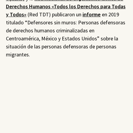
Derechos Humanos «Todos los Derechos para Todas
y Todos»
(Red TDT) publicaron un
informe
en 2019
titulado “Defensores sin muros: Personas defensoras
de derechos humanos criminalizadas en
Centroamérica, México y Estados Unidos” sobre la
situación de las personas defensoras de personas
migrantes.
En dicho informe identificaron que, “
desde octubre de
2018, con el surgimiento de las caravanas del éxodo
centroamericano, se comenzó a implementar una
narrativa de criminalización en contra de las personas
migrantes organizadas y quienes les acompañan”.
En efecto, SweFOR ha acompañado durante
septiembre de 2021 al Colectivo de Monitoreo en su