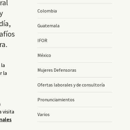
ral
Colombia
y
día,
Guatemala
afíos
IFOR
ra.
México
 la
Mujeres Defensoras
r la
Ofertas laborales y de consultoría
Pronunciamientos
a
 visita
Varios
nales