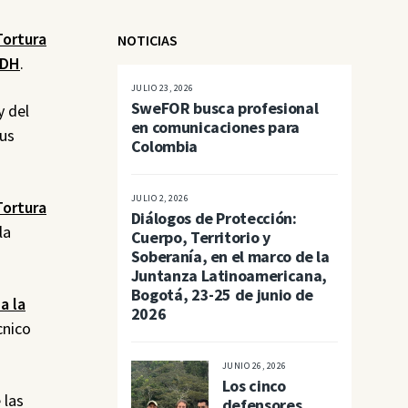
Tortura
NOTICIAS
IDH
.
JULIO 23, 2026
SweFOR busca profesional
y del
en comunicaciones para
sus
Colombia
JULIO 2, 2026
Tortura
Diálogos de Protección:
la
Cuerpo, Territorio y
Soberanía, en el marco de la
Juntanza Latinoamericana,
Bogotá, 23-25 de junio de
a la
2026
cnico
JUNIO 26, 2026
Los cinco
 las
defensores