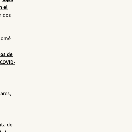
n el
nidos
olomé
sos de
COVID-
ares,
uta de