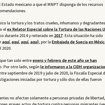
al Estado mexicano a que el MNPT disponga de los recursos
recomendaciones.
xico la tortura y los tratos crueles, inhumanos y degradante
o el
ex Relator Especial sobre la Tortura de las Naciones 
ico durante 2014 y reiterado en
2017
. Esta situación ha sido
er
aquí
,
aquí
,
aquí
,
aquí
), por la
Embajada de Suecia en Méxic
l 2020.
 que tan solo entre
enero y febrero de este año se han
. Por otro lado, según
le informaron a la CIDH organizaci
entre septiembre de 2019 y julio de 2020, la Fiscalía Especial d
tigaciones iniciadas por tortura y sólo dos de ellas fueron
antes no afectan solamente a personas privadas de libertad,
ones graves actos de tortura contra personas migrantes (v