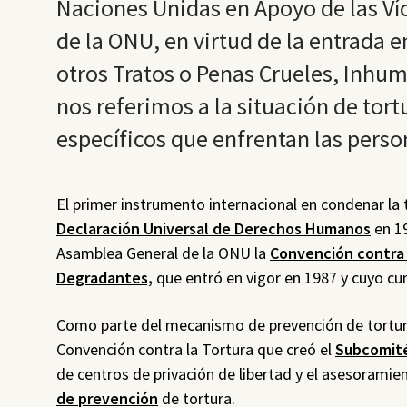
Naciones Unidas en Apoyo de las Ví
de la ONU, en virtud de la entrada e
otros Tratos o Penas Crueles, Inhum
nos referimos a la situación de tort
específicos que enfrentan las perso
El primer instrumento internacional en condenar la 
Declaración Universal de Derechos Humanos
en 19
Asamblea General de la ONU la
Convención contra 
Degradantes,
que entró en vigor en 1987 y cuyo cu
Como parte del mecanismo de prevención de tortura
Convención contra la Tortura que creó el
Subcomité
de centros de privación de libertad y el asesorami
de prevención
de tortura.