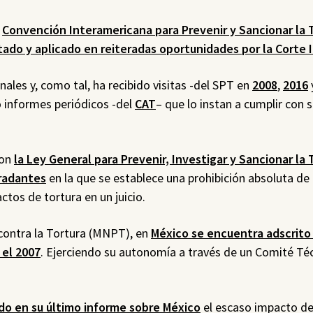
a
Convención Interamericana para Prevenir y Sancionar la 
tado y aplicado en reiteradas oportunidades por la Corte 
ales y, como tal, ha recibido visitas -del SPT en
2008
,
2016
o informes periódicos -del
CAT
– que lo instan a cumplir con 
con
la Ley General para Prevenir, Investigar y Sancionar la 
gradantes
en la que se establece una prohibición absoluta de 
ctos de tortura en un juicio.
contra la Tortura (MNPT), en
México se encuentra adscrito 
 el 2007
. Ejerciendo su autonomía a través de un Comité Té
ado en su último informe sobre México
el escaso impacto de