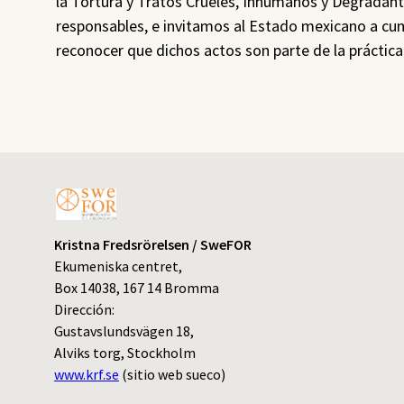
la Tortura y Tratos Crueles, Inhumanos y Degradantes
responsables, e invitamos al Estado mexicano a cum
reconocer que dichos actos son parte de la práctica
Kristna Fredsrörelsen / SweFOR
Ekumeniska centret,
Box 14038, 167 14 Bromma
Dirección:
Gustavslundsvägen 18,
Alviks torg, Stockholm
www.krf.se
(sitio web sueco)