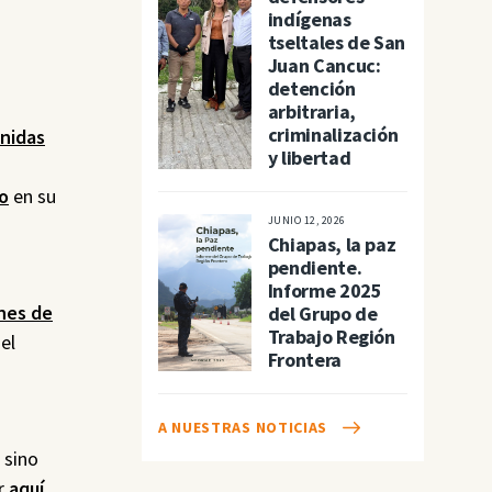
indígenas
tseltales de San
Juan Cancuc:
detención
s
arbitraria,
criminalización
Unidas
y libertad
o
en su
JUNIO 12, 2026
Chiapas, la paz
pendiente.
Informe 2025
ones de
del Grupo de
Trabajo Región
el
Frontera
A NUESTRAS NOTICIAS
 sino
er
aquí
,