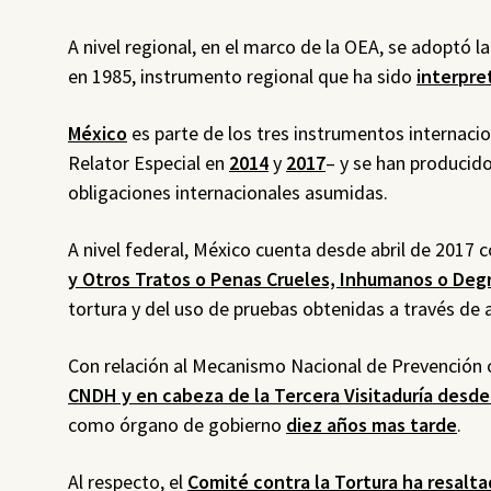
A nivel regional, en el marco de la OEA, se adoptó l
en 1985, instrumento regional que ha sido
interpre
México
es parte de los tres instrumentos internacion
Relator Especial en
2014
y
2017
– y se han producid
obligaciones internacionales asumidas.
A nivel federal, México cuenta desde abril de 2017 
y Otros Tratos o Penas Crueles, Inhumanos o De
tortura y del uso de pruebas obtenidas a través de a
Con relación al Mecanismo Nacional de Prevención 
CNDH y en cabeza de la Tercera Visitaduría desde
como órgano de gobierno
diez años mas tarde
.
Al respecto, el
Comité contra la Tortura ha resalt