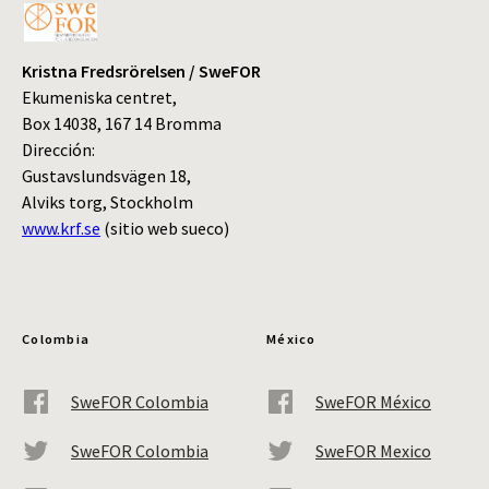
Kristna Fredsrörelsen / SweFOR
Ekumeniska centret,
Box 14038, 167 14 Bromma
Dirección:
Gustavslundsvägen 18,
Alviks torg, Stockholm
www.krf.se
(sitio web sueco)
Colombia
México
SweFOR Colombia
SweFOR México
SweFOR Colombia
SweFOR Mexico