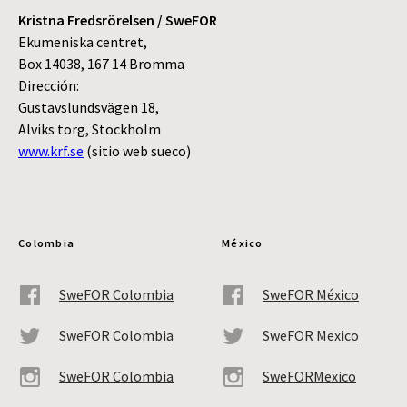
Kristna Fredsrörelsen / SweFOR
Ekumeniska centret,
Box 14038, 167 14 Bromma
Dirección:
Gustavslundsvägen 18,
Alviks torg, Stockholm
www.krf.se
(sitio web sueco)
Colombia
México
SweFOR Colombia
SweFOR México
SweFOR Colombia
SweFOR Mexico
SweFOR Colombia
SweFORMexico