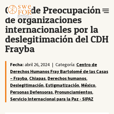
Carta de Preocupación
de organizaciones
internacionales por la
deslegitimación del CDH
Frayba
Fecha:
abril 26, 2024
|
Categoría:
Centro de
Derechos Humanos Fray Bartolomé de las Casas
– Frayba
,
Chiapas
,
Derechos humanos
,
Deslegitimación
,
Estigmatización
,
México
,
Personas Defensoras
,
Pronunciamientos
,
Servicio Internacional para la Paz - SIPAZ