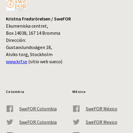
Kristna Fredsrörelsen / SweFOR
Ekumeniska centret,
Box 14038, 167 14 Bromma
Dirección:
Gustavslundsvägen 18,
Alviks torg, Stockholm
www.krf.se
(sitio web sueco)
Colombia
México
SweFOR Colombia
SweFOR México
SweFOR Colombia
SweFOR Mexico