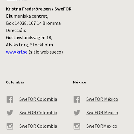
Kristna Fredsrörelsen / SweFOR
Ekumeniska centret,
Box 14038, 167 14 Bromma
Dirección:
Gustavslundsvägen 18,
Alviks torg, Stockholm
www.krf.se
(sitio web sueco)
Colombia
México
SweFOR Colombia
SweFOR México
SweFOR Colombia
SweFOR Mexico
SweFOR Colombia
SweFORMexico