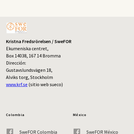
Kristna Fredsrörelsen / SweFOR
Ekumeniska centret,
Box 14038, 167 14 Bromma
Dirección:
Gustavslundsvägen 18,
Alviks torg, Stockholm
www.krf.se
(sitio web sueco)
Colombia
México
SweFOR Colombia
SweFOR México