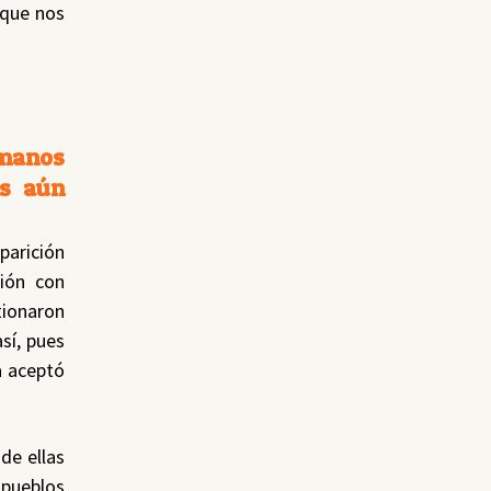
 que nos
umanos
es aún
parición
ión con
tionaron
así, pues
ía aceptó
de ellas
 pueblos