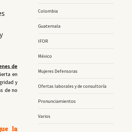
Colombia
es
Guatemala
y
IFOR
México
menes de
Mujeres Defensoras
ierta en
gridad y
Ofertas laborales y de consultoría
as de no
Pronunciamientos
Varios
que la