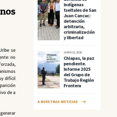
indígenas
 nos
tseltales de San
Juan Cancuc:
detención
arbitraria,
criminalización
y libertad
Uribe se
JUNIO 12, 2026
ente: no
Chiapas, la paz
pendiente.
forzada,
Informe 2025
ganismos
del Grupo de
 difícil
Trabajo Región
parición
Frontera
ivo de a
A NUESTRAS NOTICIAS
generar