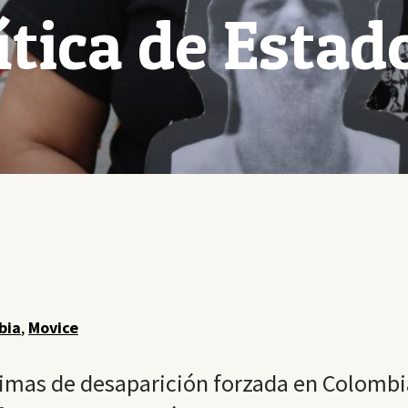
ítica de Estad
bia
,
Movice
timas de desaparición forzada en Colombi