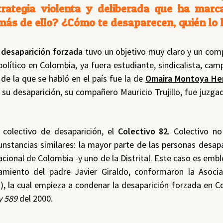
trategia violenta y deliberada que ha marc
 más de ello? ¿Cómo te desaparecen, quién lo 
a
desaparición forzada
tuvo un objetivo muy claro y un co
lítico en Colombia, ya fuera estudiante, sindicalista, cam
 de la que se habló en el país fue la de
Omaira Montoya He
su desaparición, su compañero Mauricio Trujillo, fue juzga
 colectivo de desaparición, el
Colectivo 82
. Colectivo n
unstancias similares: la mayor parte de las personas desap
acional de Colombia -y uno de la Distrital. Este caso es emb
miento del padre Javier Giraldo, conformaron la Asoci
S
), la cual empieza a condenar la desaparición forzada en C
y 589
del 2000.