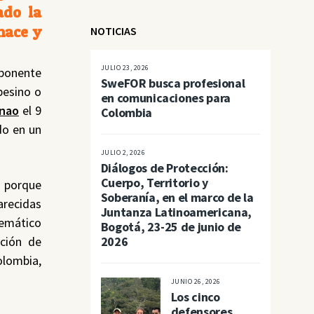
ado la
hace y
NOTICIAS
JULIO 23, 2026
mponente
SweFOR busca profesional
pesino o
en comunicaciones para
nao
el 9
Colombia
do en un
JULIO 2, 2026
Diálogos de Protección:
Cuerpo, Territorio y
o porque
Soberanía, en el marco de la
arecidas
Juntanza Latinoamericana,
lemático
Bogotá, 23-25 de junio de
ación de
2026
olombia,
JUNIO 26, 2026
Los cinco
defensores