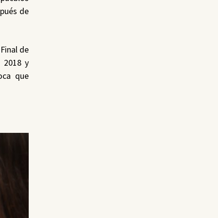
spués de
Final de
e 2018 y
poca que