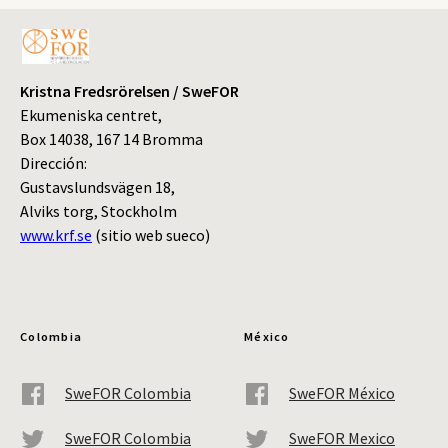
Kristna Fredsrörelsen / SweFOR
Ekumeniska centret,
Box 14038, 167 14 Bromma
Dirección:
Gustavslundsvägen 18,
Alviks torg, Stockholm
www.krf.se
(sitio web sueco)
Colombia
México
SweFOR Colombia
SweFOR México
SweFOR Colombia
SweFOR Mexico