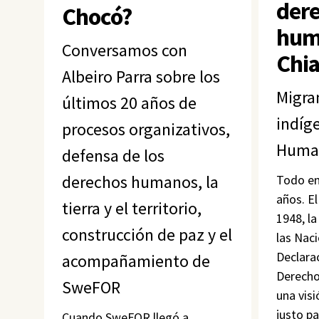
der
Chocó?
hum
Conversamos con
Chi
Albeiro Parra sobre los
Migra
últimos 20 años de
indíg
procesos organizativos,
Human
defensa de los
derechos humanos, la
Todo em
años. E
tierra y el territorio,
1948, l
construcción de paz y el
las Nac
Declara
acompañamiento de
Derecho
SweFOR
una vis
justo p
Cuando SweFOR llegó a