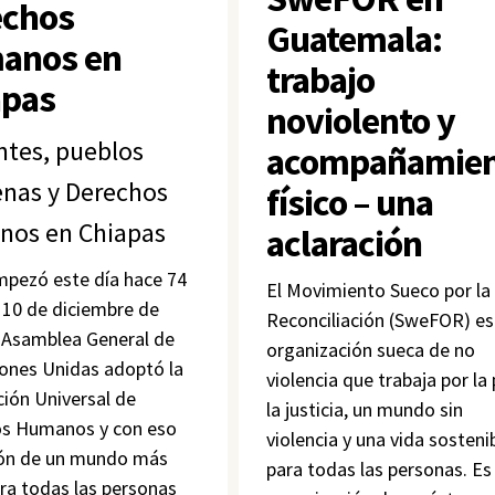
echos
Guatemala:
anos en
trabajo
apas
noviolento y
ntes, pueblos
acompañamien
enas y Derechos
físico – una
os en Chiapas
aclaración
pezó este día hace 74
El Movimiento Sueco por la
l 10 de diciembre de
Reconciliación (SweFOR) es
a Asamblea General de
organización sueca de no
iones Unidas adoptó la
violencia que trabaja por la 
ción Universal de
la justicia, un mundo sin
s Humanos y con eso
violencia y una vida sosteni
ión de un mundo más
para todas las personas. Es
ara todas las personas