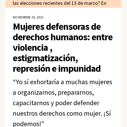
las elecciones recientes del 13 de marzo? En
estas elecciones ocurrieron dos situaciones
NOVIEMBRE 25, 2021
muy particulares. La primera es […]
Mujeres defensoras de
derechos humanos: entre
violencia ,
estigmatización,
represión e impunidad
“Yo sí exhortaría a muchas mujeres
a organizarnos, prepararnos,
capacitarnos y poder defender
nuestros derechos como mujer. ¡Sí
podemos!”