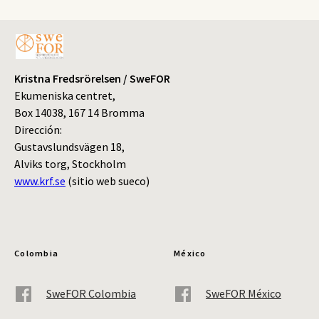
Kristna Fredsrörelsen / SweFOR
Ekumeniska centret,
Box 14038, 167 14 Bromma
Dirección:
Gustavslundsvägen 18,
Alviks torg, Stockholm
www.krf.se
(sitio web sueco)
Colombia
México
SweFOR Colombia
SweFOR México