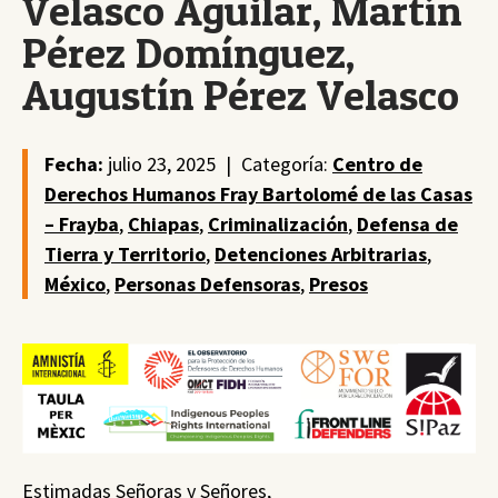
Velasco Aguilar, Martín
Pérez Domínguez,
Augustín Pérez Velasco
Fecha:
julio 23, 2025
|
Categoría:
Centro de
Derechos Humanos Fray Bartolomé de las Casas
– Frayba
,
Chiapas
,
Criminalización
,
Defensa de
Tierra y Territorio
,
Detenciones Arbitrarias
,
México
,
Personas Defensoras
,
Presos
Estimadas Señoras y Señores,