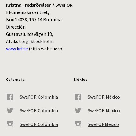
Kristna Fredsrörelsen / SweFOR
Ekumeniska centret,
Box 14038, 167 14 Bromma
Dirección:
Gustavslundsvägen 18,
Alviks torg, Stockholm
www.krf.se
(sitio web sueco)
Colombia
México
SweFOR Colombia
SweFOR México
SweFOR Colombia
SweFOR Mexico
SweFOR Colombia
SweFORMexico